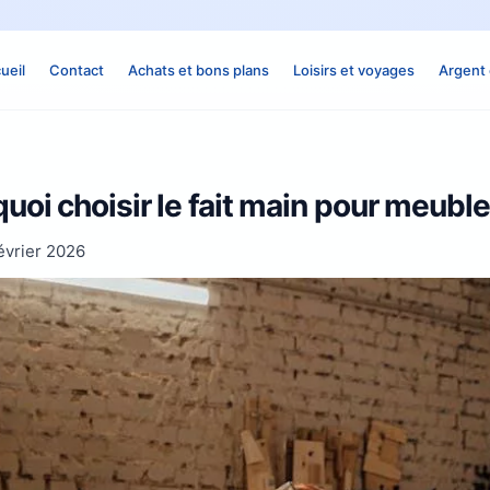
ueil
Contact
Achats et bons plans
Loisirs et voyages
Argent 
oi choisir le fait main pour meubler
évrier 2026