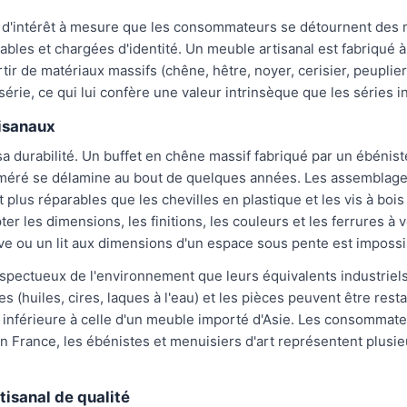
 d'intérêt à mesure que les consommateurs se détournent des
rables et chargées d'identité. Un meuble artisanal est fabriqué
artir de matériaux massifs (chêne, hêtre, noyer, cerisier, peupl
érie, ce qui lui confère une valeur intrinsèque que les séries i
isanaux
sa durabilité. Un buffet en chêne massif fabriqué par un ébénis
méré se délamine au bout de quelques années. Les assemblages
et plus réparables que les chevilles en plastique et les vis à bo
er les dimensions, les finitions, les couleurs et les ferrures à
ve ou un lit aux dimensions d'un espace sous pente est impossi
pectueux de l'environnement que leurs équivalents industriels.
es (huiles, cires, laques à l'eau) et les pièces peuvent être res
inférieure à celle d'un meuble importé d'Asie. Les consommate
n France, les ébénistes et menuisiers d'art représentent plusieu
tisanal de qualité